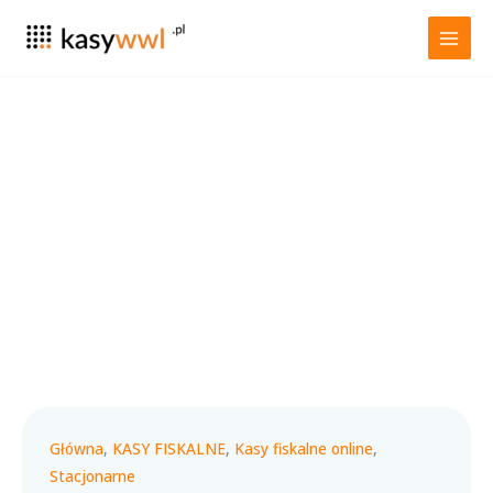
Przejdź
do
treści
Główna
,
KASY FISKALNE
,
Kasy fiskalne online
,
Stacjonarne